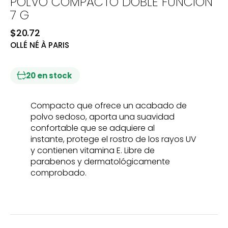
POLVO COMPACTO DOBLE FUNCIÓN
7 G
Precio
$20.72
OLLÉ NÉ À PARIS
regular
20 en stock
Compacto que ofrece un acabado de
polvo sedoso, aporta una suavidad
confortable que se adquiere al
instante, protege el rostro de los rayos UV
y contienen vitamina E. Libre de
parabenos y dermatológicamente
comprobado.