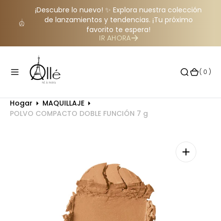
O
¡Descubre lo nuevo! ✨ Explora nuestra colección
de lanzamientos y tendencias. ¡Tu próximo
N
favorito te espera!
T
IR AHORA
E
N
I
(
( 0 )
D
0
O
)
Hogar
MAQUILLAJE
POLVO COMPACTO DOBLE FUNCIÓN 7 g