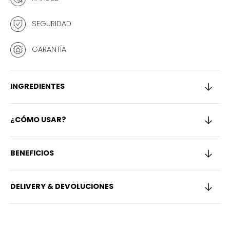
FUNCIÓN
FUN
7
7
SEGURIDAD
g
g
GARANTÍA
INGREDIENTES
¿CÓMO USAR?
BENEFICIOS
DELIVERY & DEVOLUCIONES